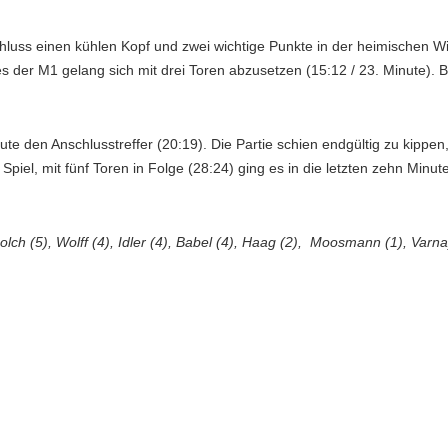
hluss einen kühlen Kopf und zwei wichtige Punkte in der heimischen Wi
er M1 gelang sich mit drei Toren abzusetzen (15:12 / 23. Minute). Bis 
te den Anschlusstreffer (20:19). Die Partie schien endgültig zu kippe
 Spiel, mit fünf Toren in Folge (28:24) ging es in die letzten zehn Mi
lch (5), Wolff (4), Idler (4), Babel (4), Haag (2), Moosmann (1), Varna