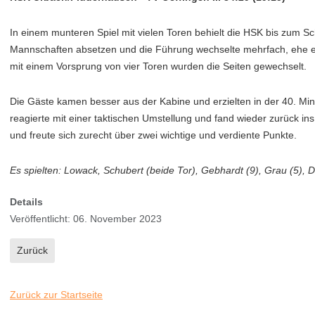
In einem munteren Spiel mit vielen Toren behielt die HSK bis zum Sc
Mannschaften absetzen und die Führung wechselte mehrfach, ehe es d
mit einem Vorsprung von vier Toren wurden die Seiten gewechselt.
Die Gäste kamen besser aus der Kabine und erzielten in der 40. Minu
reagierte mit einer taktischen Umstellung und fand wieder zurück ins
und freute sich zurecht über zwei wichtige und verdiente Punkte.
Es spielten: Lowack, Schubert (beide Tor), Gebhardt (9), Grau (5), Do
Details
Veröffentlicht: 06. November 2023
Vorheriger Beitrag: F1: Durchwachsen – aber hat gereicht
Zurück
Zurück zur Startseite