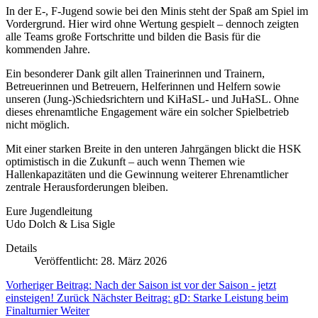
In der E-, F-Jugend sowie bei den Minis steht der Spaß am Spiel im
Vordergrund. Hier wird ohne Wertung gespielt – dennoch zeigten
alle Teams große Fortschritte und bilden die Basis für die
kommenden Jahre.
Ein besonderer Dank gilt allen Trainerinnen und Trainern,
Betreuerinnen und Betreuern, Helferinnen und Helfern sowie
unseren (Jung-)Schiedsrichtern und KiHaSL- und JuHaSL. Ohne
dieses ehrenamtliche Engagement wäre ein solcher Spielbetrieb
nicht möglich.
Mit einer starken Breite in den unteren Jahrgängen blickt die HSK
optimistisch in die Zukunft – auch wenn Themen wie
Hallenkapazitäten und die Gewinnung weiterer Ehrenamtlicher
zentrale Herausforderungen bleiben.
Eure Jugendleitung
Udo Dolch & Lisa Sigle
Details
Veröffentlicht: 28. März 2026
Vorheriger Beitrag: Nach der Saison ist vor der Saison - jetzt
einsteigen!
Zurück
Nächster Beitrag: gD: Starke Leistung beim
Finalturnier
Weiter