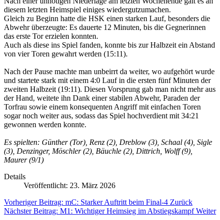
Nach einer unnötigen Niederlage am letzten Wochenende galt es an
diesem letzten Heimspiel einiges wiedergutzumachen.
Gleich zu Beginn hatte die HSK einen starken Lauf, besonders die
Abwehr überzeugte: Es dauerte 12 Minuten, bis die Gegnerinnen
das erste Tor erzielen konnten.
Auch als diese ins Spiel fanden, konnte bis zur Halbzeit ein Abstand
von vier Toren gewahrt werden (15:11).
Nach der Pause machte man unbeirrt da weiter, wo aufgehört wurde
und startete stark mit einem 4:0 Lauf in die ersten fünf Minuten der
zweiten Halbzeit (19:11). Diesen Vorsprung gab man nicht mehr aus
der Hand, weitete ihn Dank einer stabilen Abwehr, Paraden der
Torfrau sowie einem konsequenten Angriff mit einfachen Toren
sogar noch weiter aus, sodass das Spiel hochverdient mit 34:21
gewonnen werden konnte.
Es spielten: Günther (Tor), Renz (2), Dreblow (3), Schaal (4), Sigle
(3), Denzinger, Möschler (2), Bäuchle (2), Dittrich, Wolff (9),
Maurer (9/1)
Details
Veröffentlicht: 23. März 2026
Vorheriger Beitrag: mC: Starker Auftritt beim Final-4
Zurück
Nächster Beitrag: M1: Wichtiger Heimsieg im Abstiegskampf
Weiter