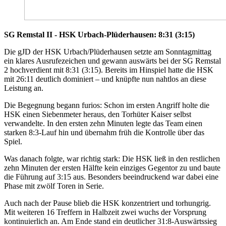
SG Remstal II - HSK Urbach-Plüderhausen: 8:31 (3:15)
Die gJD der HSK Urbach/Plüderhausen setzte am Sonntagmittag
ein klares Ausrufezeichen und gewann auswärts bei der SG Remstal
2 hochverdient mit 8:31 (3:15). Bereits im Hinspiel hatte die HSK
mit 26:11 deutlich dominiert – und knüpfte nun nahtlos an diese
Leistung an.
Die Begegnung begann furios: Schon im ersten Angriff holte die
HSK einen Siebenmeter heraus, den Torhüter Kaiser selbst
verwandelte. In den ersten zehn Minuten legte das Team einen
starken 8:3-Lauf hin und übernahm früh die Kontrolle über das
Spiel.
Was danach folgte, war richtig stark: Die HSK ließ in den restlichen
zehn Minuten der ersten Hälfte kein einziges Gegentor zu und baute
die Führung auf 3:15 aus. Besonders beeindruckend war dabei eine
Phase mit zwölf Toren in Serie.
Auch nach der Pause blieb die HSK konzentriert und torhungrig.
Mit weiteren 16 Treffern in Halbzeit zwei wuchs der Vorsprung
kontinuierlich an. Am Ende stand ein deutlicher 31:8-Auswärtssieg